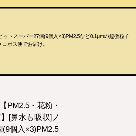
スーパー27個(9個入×3)PM2.5など0.1μmの超微粒子
ネコポス便でお届け。
【PM2.5・花粉・
】[鼻水も吸収]ノ
個入×3)PM2.5