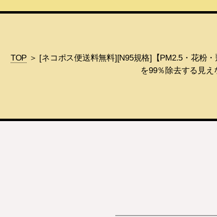
TOP
＞ [ネコポス便送料無料][N95規格]【PM2.5・花
を99％除去する見