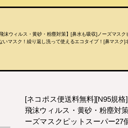
粉・飛沫ウィルス・黄砂・粉塵対策】[鼻水も吸収]ノーズマスクピット
えないマスク！繰り返し洗って使えるエコタイプ！[鼻マスク]
[ネコポス便送料無料][N95規格]
飛沫ウィルス・黄砂・粉塵対策
ーズマスクピットスーパー27個(9